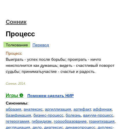
Сонник
Процесс
Толкование
Перевод
Процесс
Выиграть - успех после борьбы; проиграть - ничто
неисполнится как думаешь; видеть - счастливый поворот
судьбы; приниматьучастие - счастье и радость.
Сонник
.
2014
.
Игры ⚽
Поможем сделать НИР
Синонимы
:
абразия
,
анатексис
,
аргиллизация
,
артефакт
,
аффинаж
,
базификация
,
бизнес-процесс
,
болезнь
,
вакуум-процесс
,
гетерогамия
,
гибридизм
,
горообразование
,
гранитизация
,
дегляциация
,
дело
,
диатексис
,
динамопроцесс
,
дуплекс-