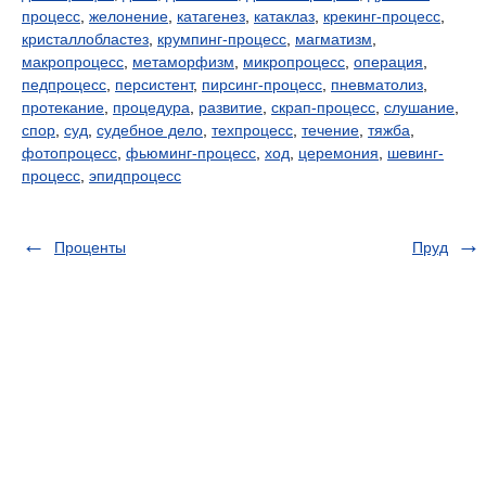
процесс
,
желонение
,
катагенез
,
катаклаз
,
крекинг-процесс
,
кристаллобластез
,
крумпинг-процесс
,
магматизм
,
макропроцесс
,
метаморфизм
,
микропроцесс
,
операция
,
педпроцесс
,
персистент
,
пирсинг-процесс
,
пневматолиз
,
протекание
,
процедура
,
развитие
,
скрап-процесс
,
слушание
,
спор
,
суд
,
судебное дело
,
техпроцесс
,
течение
,
тяжба
,
фотопроцесс
,
фьюминг-процесс
,
ход
,
церемония
,
шевинг-
процесс
,
эпидпроцесс
Проценты
Пруд