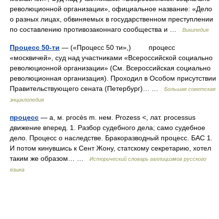
революционной организации», официальное название: «Дело
о разных лицах, обвиняемых в государственном преступлении
по составлению противозаконнаго сообщества и …
Википедия
Процесс 50-ти
— («Процесс 50 ти»,) процесс
«москвичей», суд над участниками «Всероссийской социально
революционной организации» (См. Всероссийская социально
революционная организация). Проходил в Особом присутствии
Правительствующего сената (Петербург)… …
Большая советская
энциклопедия
процесс
— а, м. procès m. нем. Prozess <, лат. processus
движение вперед. 1. Разбор судебного дела; само судебное
дело. Процесс о наследстве. Бракоразводный процесс. БАС 1.
И потом кинувшись к Сент Жону, статскому секретарию, хотел
таким же образом… …
Исторический словарь галлицизмов русского
языка